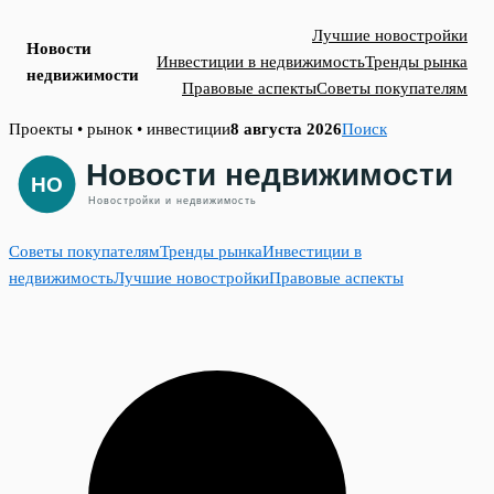
Лучшие новостройки
Новости
Инвестиции в недвижимость
Тренды рынка
недвижимости
Правовые аспекты
Советы покупателям
Skip
Проекты • рынок • инвестиции
8 августа 2026
Поиск
to
content
Советы покупателям
Тренды рынка
Инвестиции в
недвижимость
Лучшие новостройки
Правовые аспекты