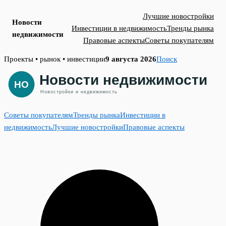
Лучшие новостройки
Новости
Инвестиции в недвижимость
Тренды рынка
недвижимости
Правовые аспекты
Советы покупателям
Skip
Проекты • рынок • инвестиции
9 августа 2026
Поиск
to
content
Советы покупателям
Тренды рынка
Инвестиции в
недвижимость
Лучшие новостройки
Правовые аспекты