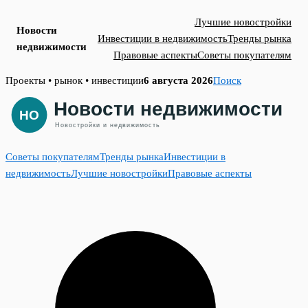
Лучшие новостройки
Новости
Инвестиции в недвижимость
Тренды рынка
недвижимости
Правовые аспекты
Советы покупателям
Skip
Проекты • рынок • инвестиции
6 августа 2026
Поиск
to
content
Советы покупателям
Тренды рынка
Инвестиции в
недвижимость
Лучшие новостройки
Правовые аспекты