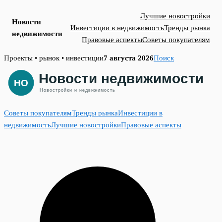
Лучшие новостройки
Новости
Инвестиции в недвижимость
Тренды рынка
недвижимости
Правовые аспекты
Советы покупателям
Skip
Проекты • рынок • инвестиции
7 августа 2026
Поиск
to
content
Советы покупателям
Тренды рынка
Инвестиции в
недвижимость
Лучшие новостройки
Правовые аспекты