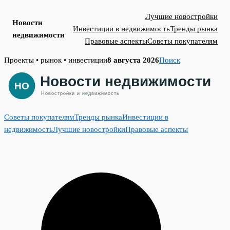
Лучшие новостройки
Новости
Инвестиции в недвижимость
Тренды рынка
недвижимости
Правовые аспекты
Советы покупателям
Skip
Проекты • рынок • инвестиции
8 августа 2026
Поиск
to
content
Советы покупателям
Тренды рынка
Инвестиции в
недвижимость
Лучшие новостройки
Правовые аспекты