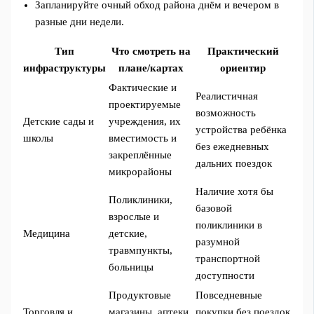
Запланируйте очный обход района днём и вечером в
разные дни недели.
Тип
Что смотреть на
Практический
инфраструктуры
плане/картах
ориентир
Фактические и
Реалистичная
проектируемые
возможность
Детские сады и
учреждения, их
устройства ребёнка
школы
вместимость и
без ежедневных
закреплённые
дальних поездок
микрорайоны
Наличие хотя бы
Поликлиники,
базовой
взрослые и
поликлиники в
Медицина
детские,
разумной
травмпункты,
транспортной
больницы
доступности
Продуктовые
Повседневные
Торговля и
магазины, аптеки,
покупки без поездок