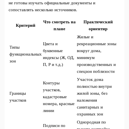
не готовы изучать официальные документы и
сопоставлять несколько источников.
Что смотреть на
Практический
Критерий
плане
ориентир
Жилые и
Цвета и
рекреационные зоны
Типы
буквенные
вокруг дома,
функциональных
индексы (Ж, ОД,
минимум
зон
П, Р и т.д.)
производственных и
спецзон поблизости
Участок дома
Контуры
полностью внутри
участков,
Границы
жилой зоны, без
кадастровые
участков
наложения
номера, красные
санитарных и
линии
охранных зон
Однородная по
Подписи по
высоте застройка,