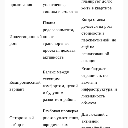
планирует долго
проживания
уплотнения,
жить в квартире
тишина и экология
Когда ставка
Планы
делается на рост
редевелопмента,
стоимости в
Инвестиционный
новые
перспективной, но
рост
транспортные
ещё не
проекты, деловая
реализованной
активность
локации
Если бюджет
Баланс между
ограничен, но
текущим
Компромиссный
важны и
комфортом, ценой
вариант
инфраструктура, и
и будущим
ликвидность
развитием района
объекта
Глубокая проверка
Для локаций с
Осторожный
рисков уплотнения,
активной
выбор в
юридических