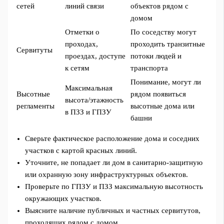
сетей
линий связи
объектов рядом с
домом
Отметки о
По соседству могут
проходах,
проходить транзитные
Сервитуты
проездах, доступе
потоки людей и
к сетям
транспорта
Понимание, могут ли
Максимальная
Высотные
рядом появиться
высота/этажность
регламенты
высотные дома или
в ПЗЗ и ГПЗУ
башни
Сверьте фактическое расположение дома и соседних
участков с картой красных линий.
Уточните, не попадает ли дом в санитарно-защитную
или охранную зону инфраструктурных объектов.
Проверьте по ГПЗУ и ПЗЗ максимальную высотность
окружающих участков.
Выясните наличие публичных и частных сервитутов,
проходящих рядом с домом.