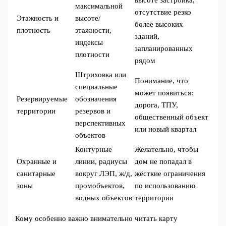
максимальной
отсутствие резко
Этажность и
высоте/
более высоких
плотность
этажности,
зданий,
индексы
запланированных
плотности
рядом
Штриховка или
Понимание, что
специальные
может появиться:
Резервируемые
обозначения
дорога, ТПУ,
территории
резервов и
общественный объект
перспективных
или новый квартал
объектов
Контурные
Желательно, чтобы
Охранные и
линии, радиусы
дом не попадал в
санитарные
вокруг ЛЭП, ж/д,
жёсткие ограничения
зоны
промобъектов,
по использованию
водных объектов
территории
Кому особенно важно внимательно читать карту