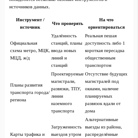
источников данных.
Инструмент /
На что
Что проверять
источник
ориентироваться
Удалённость
Реальная пешая
Официальная
станций, планы
доступность либо 1
схема метро, МЦК,
ввода новых
короткая пересадка
МЦД, ж/д
линий и
общественным
станций
транспортом
Проектируемые
Отсутствие будущих
магистрали,
магистралей под
Планы развития
развязки, ТПУ,
окнами, наличие
транспорта города/
линии
планируемых
региона
наземного
развязок вдали от
транспорта
дома
Альтернативные
Загруженность
выезды из района,
Карты трафика и
выездов утром
распределённые