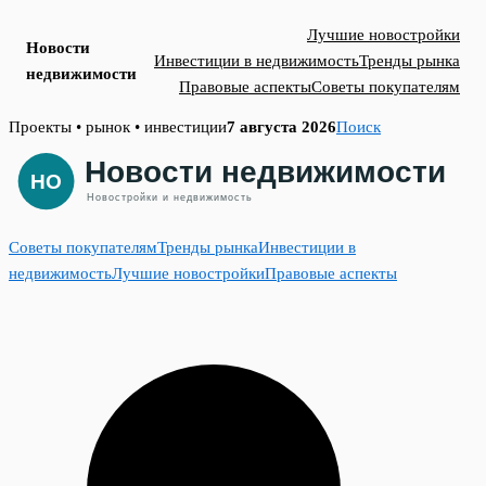
Лучшие новостройки
Новости
Инвестиции в недвижимость
Тренды рынка
недвижимости
Правовые аспекты
Советы покупателям
Skip
Проекты • рынок • инвестиции
7 августа 2026
Поиск
to
content
Советы покупателям
Тренды рынка
Инвестиции в
недвижимость
Лучшие новостройки
Правовые аспекты