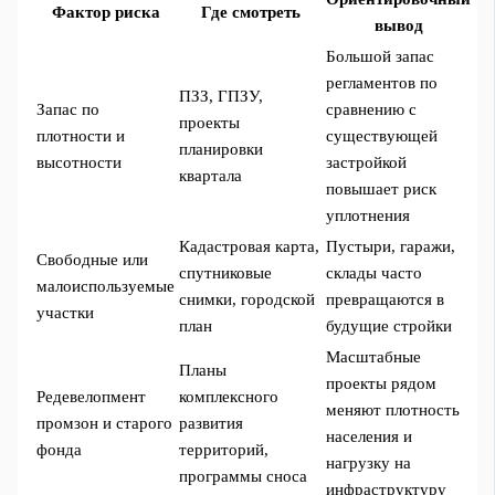
Фактор риска
Где смотреть
вывод
Большой запас
регламентов по
ПЗЗ, ГПЗУ,
Запас по
сравнению с
проекты
плотности и
существующей
планировки
высотности
застройкой
квартала
повышает риск
уплотнения
Кадастровая карта,
Пустыри, гаражи,
Свободные или
спутниковые
склады часто
малоиспользуемые
снимки, городской
превращаются в
участки
план
будущие стройки
Масштабные
Планы
проекты рядом
Редевелопмент
комплексного
меняют плотность
промзон и старого
развития
населения и
фонда
территорий,
нагрузку на
программы сноса
инфраструктуру