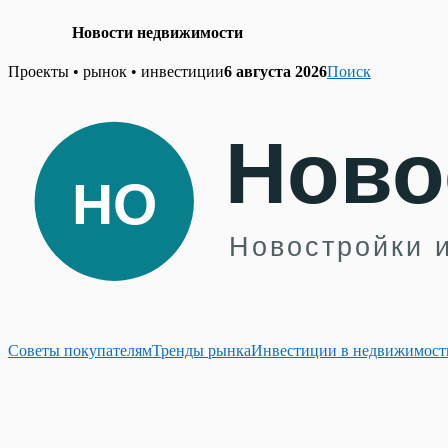
Новости недвижимости
Skip
Проекты • рынок • инвестиции
6 августа 2026
Поиск
to
content
Советы покупателям
Тренды рынка
Инвестиции в недвижимост