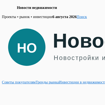
Новости недвижимости
Skip
Проекты • рынок • инвестиции
6 августа 2026
Поиск
to
content
Советы покупателям
Тренды рынка
Инвестиции в недвижимост